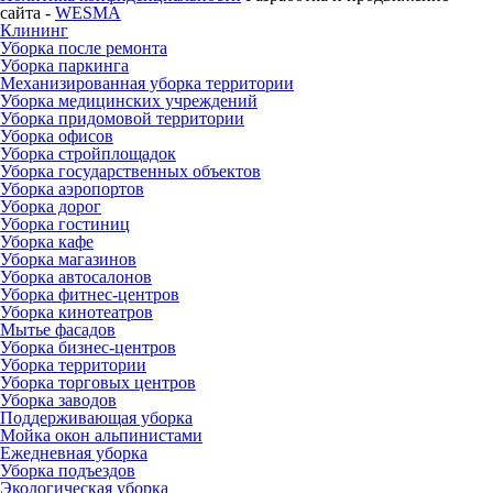
сайта -
WESMA
Клининг
Уборка после ремонта
Уборка паркинга
Механизированная уборка территории
Уборка медицинских учреждений
Уборка придомовой территории
Уборка офисов
Уборка стройплощадок
Уборка государственных объектов
Уборка аэропортов
Уборка дорог
Уборка гостиниц
Уборка кафе
Уборка магазинов
Уборка автосалонов
Уборка фитнес-центров
Уборка кинотеатров
Мытье фасадов
Уборка бизнес-центров
Уборка территории
Уборка торговых центров
Уборка заводов
Поддерживающая уборка
Мойка окон альпинистами
Ежедневная уборка
Уборка подъездов
Экологическая уборка