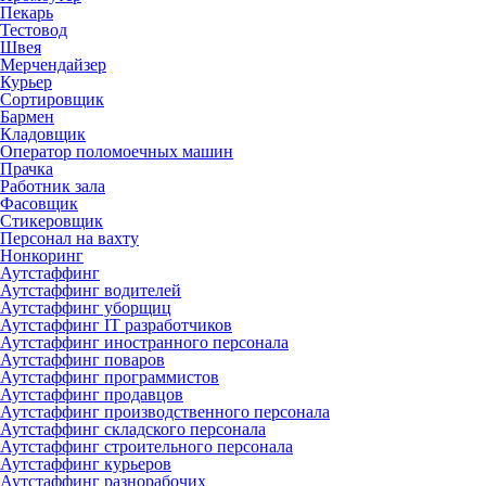
Пекарь
Тестовод
Швея
Мерчендайзер
Курьер
Сортировщик
Бармен
Кладовщик
Оператор поломоечных машин
Прачка
Работник зала
Фасовщик
Стикеровщик
Персонал на вахту
Нонкоринг
Аутстаффинг
Аутстаффинг водителей
Аутстаффинг уборщиц
Аутстаффинг IT разработчиков
Аутстаффинг иностранного персонала
Аутстаффинг поваров
Аутстаффинг программистов
Аутстаффинг продавцов
Аутстаффинг производственного персонала
Аутстаффинг складского персонала
Аутстаффинг строительного персонала
Аутстаффинг курьеров
Аутстаффинг разнорабочих