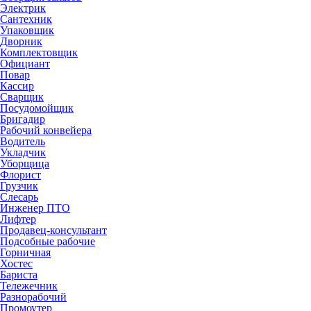
Электрик
Сантехник
Упаковщик
Дворник
Комплектовщик
Официант
Повар
Кассир
Сварщик
Посудомойщик
Бригадир
Рабочий конвейера
Водитель
Укладчик
Уборщица
Флорист
Грузчик
Слесарь
Инженер ПТО
Лифтер
Продавец-консультант
Подсобные рабочие
Горничная
Хостес
Бариста
Тележечник
Разнорабочий
Промоутер