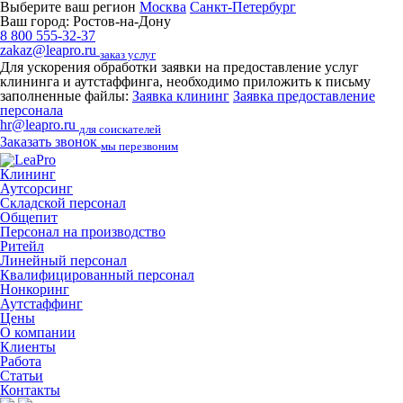
Выберите ваш регион
Москва
Санкт-Петербург
Ваш город:
Ростов-на-Дону
8 800 555-32-37
zakaz@leapro.ru
заказ услуг
Для ускорения обработки заявки на предоставление услуг
клининга и аутстаффинга, необходимо приложить к письму
заполненные файлы:
Заявка клининг
Заявка предоставление
персонала
hr@leapro.ru
для соискателей
Заказать звонок
мы перезвоним
Клининг
Аутсорсинг
Складской персонал
Общепит
Персонал на производство
Ритейл
Линейный персонал
Квалифицированный персонал
Нонкоринг
Аутстаффинг
Цены
О компании
Клиенты
Работа
Статьи
Контакты