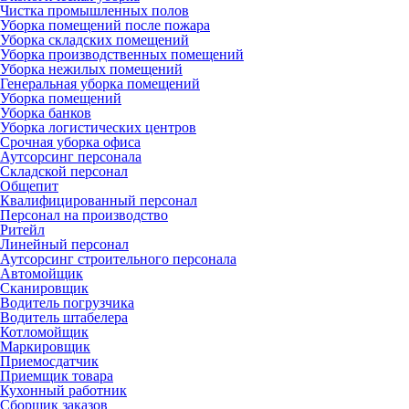
Чистка промышленных полов
Уборка помещений после пожара
Уборка складских помещений
Уборка производственных помещений
Уборка нежилых помещений
Генеральная уборка помещений
Уборка помещений
Уборка банков
Уборка логистических центров
Срочная уборка офиса
Аутсорсинг персонала
Складской персонал
Общепит
Квалифицированный персонал
Персонал на производство
Ритейл
Линейный персонал
Аутсорсинг строительного персонала
Автомойщик
Сканировщик
Водитель погрузчика
Водитель штабелера
Котломойщик
Маркировщик
Приемосдатчик
Приемщик товара
Кухонный работник
Сборщик заказов