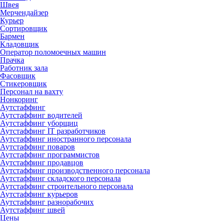
Швея
Мерчендайзер
Курьер
Сортировщик
Бармен
Кладовщик
Оператор поломоечных машин
Прачка
Работник зала
Фасовщик
Стикеровщик
Персонал на вахту
Нонкоринг
Аутстаффинг
Аутстаффинг водителей
Аутстаффинг уборщиц
Аутстаффинг IT разработчиков
Аутстаффинг иностранного персонала
Аутстаффинг поваров
Аутстаффинг программистов
Аутстаффинг продавцов
Аутстаффинг производственного персонала
Аутстаффинг складского персонала
Аутстаффинг строительного персонала
Аутстаффинг курьеров
Аутстаффинг разнорабочих
Аутстаффинг швей
Цены