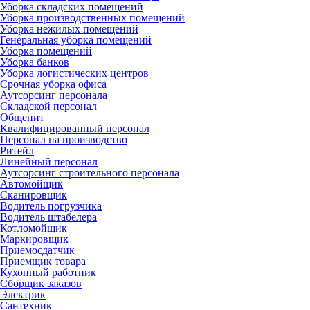
Уборка складских помещений
Уборка производственных помещений
Уборка нежилых помещений
Генеральная уборка помещений
Уборка помещений
Уборка банков
Уборка логистических центров
Срочная уборка офиса
Аутсорсинг персонала
Складской персонал
Общепит
Квалифицированный персонал
Персонал на производство
Ритейл
Линейный персонал
Аутсорсинг строительного персонала
Автомойщик
Сканировщик
Водитель погрузчика
Водитель штабелера
Котломойщик
Маркировщик
Приемосдатчик
Приемщик товара
Кухонный работник
Сборщик заказов
Электрик
Сантехник