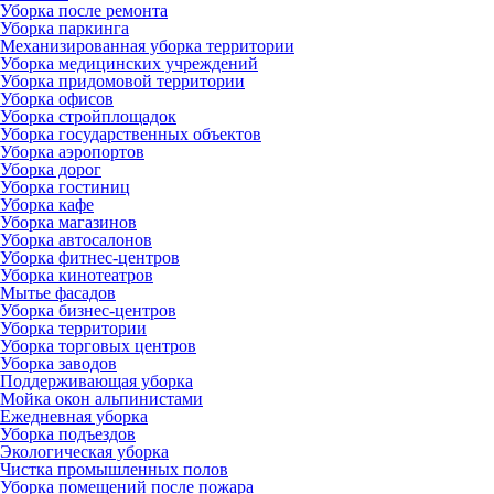
Уборка после ремонта
Уборка паркинга
Механизированная уборка территории
Уборка медицинских учреждений
Уборка придомовой территории
Уборка офисов
Уборка стройплощадок
Уборка государственных объектов
Уборка аэропортов
Уборка дорог
Уборка гостиниц
Уборка кафе
Уборка магазинов
Уборка автосалонов
Уборка фитнес-центров
Уборка кинотеатров
Мытье фасадов
Уборка бизнес-центров
Уборка территории
Уборка торговых центров
Уборка заводов
Поддерживающая уборка
Мойка окон альпинистами
Ежедневная уборка
Уборка подъездов
Экологическая уборка
Чистка промышленных полов
Уборка помещений после пожара