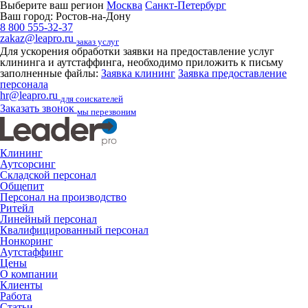
Выберите ваш регион
Москва
Санкт-Петербург
Ваш город:
Ростов-на-Дону
8 800 555-32-37
zakaz@leapro.ru
заказ услуг
Для ускорения обработки заявки на предоставление услуг
клининга и аутстаффинга, необходимо приложить к письму
заполненные файлы:
Заявка клининг
Заявка предоставление
персонала
hr@leapro.ru
для соискателей
Заказать звонок
мы перезвоним
Клининг
Аутсорсинг
Складской персонал
Общепит
Персонал на производство
Ритейл
Линейный персонал
Квалифицированный персонал
Нонкоринг
Аутстаффинг
Цены
О компании
Клиенты
Работа
Статьи