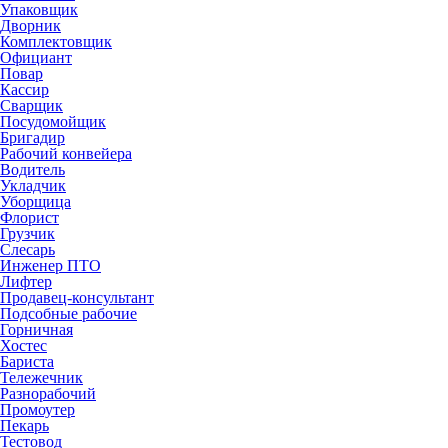
Упаковщик
Дворник
Комплектовщик
Официант
Повар
Кассир
Сварщик
Посудомойщик
Бригадир
Рабочий конвейера
Водитель
Укладчик
Уборщица
Флорист
Грузчик
Слесарь
Инженер ПТО
Лифтер
Продавец-консультант
Подсобные рабочие
Горничная
Хостес
Бариста
Тележечник
Разнорабочий
Промоутер
Пекарь
Тестовод