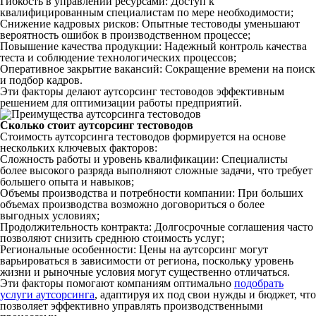
Гибкость в управлении ресурсами: Доступ к
квалифицированным
специалистам
по мере необходимости;
Снижение кадровых рисков:
Опытные
тестоводы
уменьшают
вероятность ошибок в производственном процессе;
Повышение
качества
продукции: Надежный
контроль
качества
теста
и соблюдение
технологических
процессов;
Оперативное закрытие вакансий: Сокращение времени на
поиск
и
подбор
кадров.
Эти факторы делают
аутсорсинг
тестоводов
эффективным
решением для оптимизации
работы
предприятий.
Сколько стоит
аутсорсинг
тестоводов
Стоимость
аутсорсинга
тестоводов
формируется на основе
нескольких ключевых факторов:
Сложность
работы
и уровень квалификации:
Специалисты
более высокого
разряда
выполняют
сложные
задачи, что требует
большего
опыта
и
навыков
;
Объемы
производства
и
потребности
компании
: При больших
объемах
производства
возможно договориться о более
выгодных условиях;
Продолжительность контракта: Долгосрочные соглашения часто
позволяют
снизить среднюю стоимость
услуг
;
Региональные особенности: Цены на
аутсорсинг
могут
варьироваться в зависимости от региона, поскольку уровень
жизни и рыночные условия могут существенно отличаться.
Эти факторы
помогают
компаниям
оптимально
подобрать
услуги аутсорсинга
, адаптируя их под свои нужды и бюджет, что
позволяет
эффективно управлять производственными