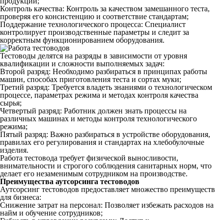
продукции;
Контроль
качества
:
Контроль
за
качеством
замешанного
теста
,
проверяя его консистенцию и соответствие стандартам;
Поддержание
технологического
процесса:
Специалист
контролирует производственные параметры и следит за
корректным функционированием
оборудования
.
Тестоводы
делятся на
разряды
в зависимости от уровня
квалификации и сложности выполняемых задач:
Второй разряд: Необходимо разбираться в принципах работы
машин, способах приготовления теста и сортах муки;
Третий разряд: Требуется владеть знаниями о технологическом
процессе, параметрах режима и методах контроля качества
сырья;
Четвертый разряд: Работник должен знать процессы на
различных машинах и методы контроля технологического
режима;
Пятый разряд: Важно разбираться в устройстве оборудования,
правилах его регулирования и стандартах на хлебобулочные
изделия.
Работа
тестовода
требует физической выносливости,
внимательности и строгого соблюдения санитарных норм, что
делает его незаменимым
сотрудником
на
производстве
.
Преимущества
аутсорсинга
тестоводов
Аутсорсинг
тестоводов
предоставляет
множество
преимуществ
для
бизнеса
:
Снижение затрат на
персонал
:
Позволяет
избежать расходов на
найм и
обучение
сотрудников
;