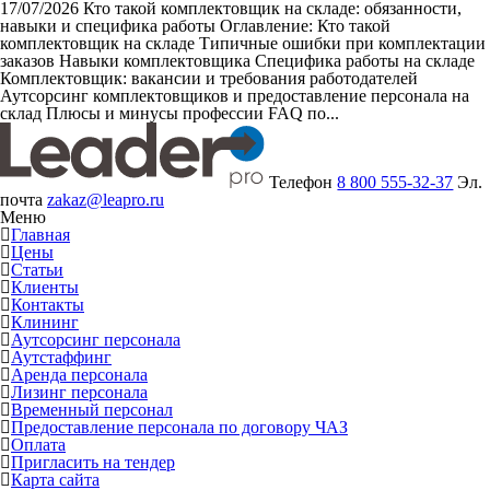
17/07/2026
Кто такой комплектовщик на складе: обязанности,
навыки и специфика работы
Оглавление: Кто такой
комплектовщик на складе Типичные ошибки при комплектации
заказов Навыки комплектовщика Специфика работы на складе
Комплектовщик: вакансии и требования работодателей
Аутсорсинг комплектовщиков и предоставление персонала на
склад Плюсы и минусы профессии FAQ по...
Телефон
8 800 555-32-37
Эл.
почта
zakaz@leapro.ru
Меню
Главная
Цены
Статьи
Клиенты
Контакты
Клининг
Аутсорсинг персонала
Аутстаффинг
Аренда персонала
Лизинг персонала
Временный персонал
Предоставление персонала по договору ЧАЗ
Оплата
Пригласить на тендер
Карта сайта