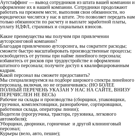
Аутстаффинг — вывод сотрудников из штата вашей компании и
оформление их в нашей компании. Сотрудники продолжают
работать на прежнем месте, выполняя свои обязанности, но
юридически числятся у нас в штате. Это позволяет передать нам
только обязанности по расчету и выплате заработной платы,
уплату НДФЛ, страховых и социальных взносов.
Какие преимущества мы получим при привлечении
аутсорсинговой компании?
Благодаря привлечению аутсорсинга, вы сократите расходы;
сможете быстро масштабировать производственные процессы;
освободитесь от рутины при найме линейного персонала;
избавитесь от рисков при трудоустройстве и оформлении
штатного персонала; получите доступ к квалифицированным
кадрам.
Какой персонал вы сможете предоставить?
Мы специализируемся на подборе широкого спектра линейного
персонала, включая, но не ограничиваясь: (НО БОЛЕЕ
ПОЛНЫЙ ПЕРЕЧЕНЬ УКАЗАН У НАС НА САЙТЕ, ВНИЗУ
ПЕРЕЧИСЛЕН НЕ ВЕСЬ)
Рабочие на склады и производства (сборщики, упаковщики,
грузчики, комплектовщики, разнорабочие, сортировщики,
работники склада, операторы линии);
Водители (прогрузчика, трактора, грузовика, легкового
автомобиля);
Уборщики, дворники, горничные и другой клининговый
персонал;
Курьеры (вело, авто, пешие);