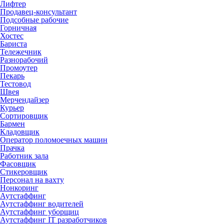
Лифтер
Продавец-консультант
Подсобные рабочие
Горничная
Хостес
Бариста
Тележечник
Разнорабочий
Промоутер
Пекарь
Тестовод
Швея
Мерчендайзер
Курьер
Сортировщик
Бармен
Кладовщик
Оператор поломоечных машин
Прачка
Работник зала
Фасовщик
Стикеровщик
Персонал на вахту
Нонкоринг
Аутстаффинг
Аутстаффинг водителей
Аутстаффинг уборщиц
Аутстаффинг IT разработчиков