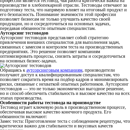
профессий является
тестовод
, чья
работа
критически важна на
производстве
в
хлебопекарной
отрасли.
Тестоводы
отвечают за
подготовку
теста
, что напрямую влияет на итоговый продукт и
его
безопасность
. Понимание значимости этой профессии
позволяет
бизнесам
не только улучшить
качество
своей
продукции, но и
сосредоточиться
на основных задачах,
передавая
обязанности
опытным
специалистам
.
Аутсорсинг
тестоводов
Аутсорсинг
тестоводов
представляет собой стратегию
привлечения
внешних
специалистов
для
выполнения
задач,
связанных с
замесом
и
контролем
теста
на производственных
предприятиях. Это решение
позволяет
компаниям
оптимизировать процессы, снизить затраты и
сосредоточиться
на основных
бизнес
-задачах.
Обращаясь к
аутсорсинговым компаниям
, производители
получают доступ к
квалифицированным
специалистам
, что
позволяет
сократить время на
подбор
кадров и минимизировать
риски, связанные с нехваткой
опытных
работников
.
Аутсорсинг
тестоводов
— это не только экономически выгодное решение,
но и способ обеспечить стабильность и высокое
качество
на всех
этапах
производства
.
Особенности
работы
тестовода
на
производстве
Тестовод
играет ключевую роль в производственном процессе,
обеспечивая высокое
качество
конечного продукта. Его
обязанности
включают:
Замес
теста
:
Приготовление
теста
с соблюдением
рецептуры
, что
критически важно для стабильности и вкусовых
качеств