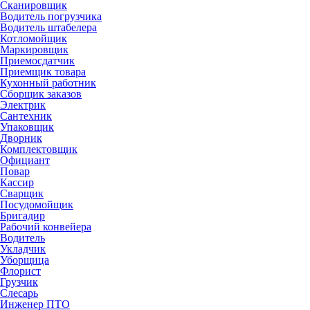
Сканировщик
Водитель погрузчика
Водитель штабелера
Котломойщик
Маркировщик
Приемосдатчик
Приемщик товара
Кухонный работник
Сборщик заказов
Электрик
Сантехник
Упаковщик
Дворник
Комплектовщик
Официант
Повар
Кассир
Сварщик
Посудомойщик
Бригадир
Рабочий конвейера
Водитель
Укладчик
Уборщица
Флорист
Грузчик
Слесарь
Инженер ПТО