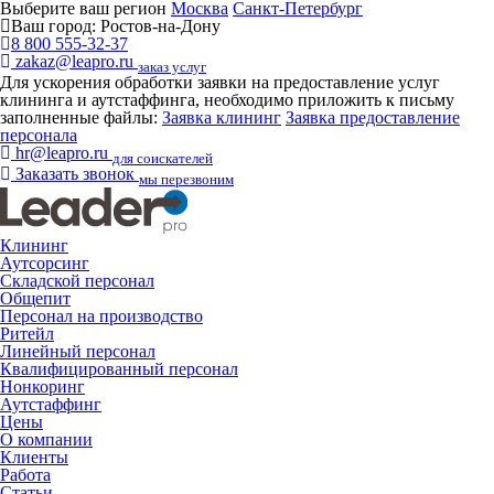
Выберите ваш регион
Москва
Санкт-Петербург
Ваш город:
Ростов-на-Дону
8 800 555-32-37
zakaz@leapro.ru
заказ услуг
Для ускорения обработки заявки на предоставление услуг
клининга и аутстаффинга, необходимо приложить к письму
заполненные файлы:
Заявка клининг
Заявка предоставление
персонала
hr@leapro.ru
для соискателей
Заказать звонок
мы перезвоним
Клининг
Аутсорсинг
Складской персонал
Общепит
Персонал на производство
Ритейл
Линейный персонал
Квалифицированный персонал
Нонкоринг
Аутстаффинг
Цены
О компании
Клиенты
Работа
Статьи