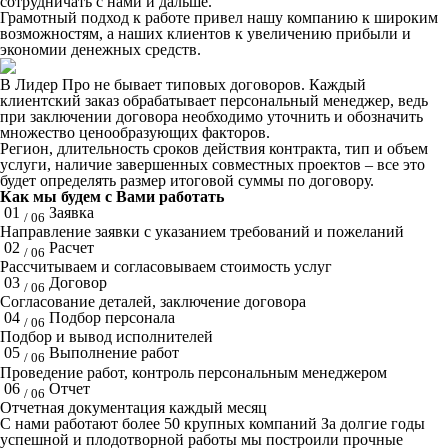
сотрудничать с нами и дальше.
Грамотный подход к работе привел нашу компанию к широким
возможностям, а наших клиентов к увеличению прибыли и
экономии денежных средств.
В Лидер Про не бывает типовых договоров. Каждый
клиентский заказ обрабатывает персональный менеджер, ведь
при заключении договора необходимо уточнить и обозначить
множество ценообразующих факторов.
Регион, длительность сроков действия контракта, тип и объем
услуги, наличие завершенных совместных проектов – все это
будет определять размер итоговой суммы по договору.
Как мы будем с Вами работать
01
Заявка
/ 06
Направление заявки с указанием требований и пожеланий
02
Расчет
/ 06
Рассчитываем и согласовываем стоимость услуг
03
Договор
/ 06
Согласование деталей, заключение договора
04
Подбор персонала
/ 06
Подбор и вывод исполнителей
05
Выполнение работ
/ 06
Проведение работ, контроль персональным менеджером
06
Отчет
/ 06
Отчетная документация каждый месяц
C нами работают
более 50
крупных компаний
За долгие годы
успешной и плодотворной работы мы построили прочные