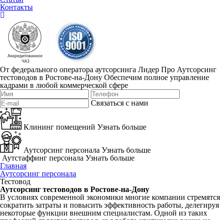
Контакты
От федерального оператора аутсорсинга Лидер Про
Аутсорсинг
тестоводов в Ростове-на-Дону
Обеспечим полное управление
кадрами в любой коммерческой сфере
Связаться с нами
Клининг помещений
Узнать больше
Аутсорсинг персонала
Узнать больше
Аутстаффинг персонала
Узнать больше
Главная
Аутсорсинг персонала
Тестовод
Аутсорсинг тестоводов в Ростове-на-Дону
В условиях современной экономики многие
компании
стремятся
сократить затраты и повысить
эффективность
работы
,
делегируя
некоторые функции внешним
специалистам
. Одной из таких