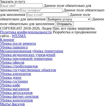
Заказать услугу
Данное поле обязательно для
заполнения
Данное поле обязательно
для заполнения
Данное поле
обязательно для заполнения
Данное
поле обязательно для заполнения
Отправить
COPYRIGHT 2018-2026. Лидер Про, все права защищены.
Политика конфиденциальности
Разработка и продвижение
сайта -
WESMA
Клининг
Уборка после ремонта
Уборка паркинга
Механизированная уборка территории
Уборка медицинских учреждений
Уборка придомовой территории
Уборка офисов
Уборка стройплощадок
Уборка государственных объектов
Уборка аэропортов
Уборка дорог
Уборка гостиниц
Уборка кафе
Уборка магазинов
Уборка автосалонов
Уборка фитнес-центров
Уборка кинотеатров
Мытье фасадов