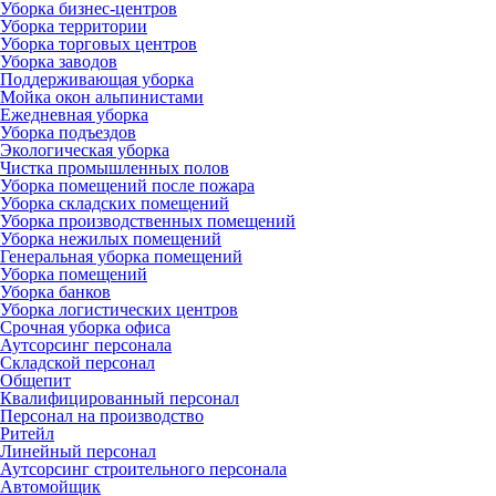
Уборка бизнес-центров
Уборка территории
Уборка торговых центров
Уборка заводов
Поддерживающая уборка
Мойка окон альпинистами
Ежедневная уборка
Уборка подъездов
Экологическая уборка
Чистка промышленных полов
Уборка помещений после пожара
Уборка складских помещений
Уборка производственных помещений
Уборка нежилых помещений
Генеральная уборка помещений
Уборка помещений
Уборка банков
Уборка логистических центров
Срочная уборка офиса
Аутсорсинг персонала
Складской персонал
Общепит
Квалифицированный персонал
Персонал на производство
Ритейл
Линейный персонал
Аутсорсинг строительного персонала
Автомойщик