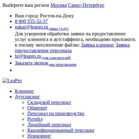
Выберите ваш регион
Москва
Санкт-Петербург
Ваш город:
Ростов-на-Дону
8 800 555-32-37
zakaz@leapro.ru
заказ услуг
Для ускорения обработки заявки на предоставление
услуг клининга и аутстаффинга, необходимо приложить
к письму заполненные файлы:
Заявка клининг
Заявка
предоставление персонала
hr@leapro.ru
для соискателей
Заказать звонок
мы перезвоним
Клининг
Аутсорсинг
Складской персонал
Общепит
Персонал на производство
Ритейл
Линейный персонал
Квалифицированный персонал
Нонкоринг