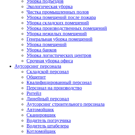
Уборка подъездов
Экологическая уборка
Чистка промышленных полов
Уборка помещений после пожара
Уборка складских помещений
Уборка производственных помещений
Уборка нежилых помещений
Генеральная уборка помещений
Уборка помещений
Уборка банков
Уборка логистических центров
Срочная уборка офиса
Аутсорсинг персонала
Складской персонал
Общепит
Квалифицированный персонал
Персонал на производство
Ритейл
Линейный персонал
Аутсорсинг строительного персонала
Автомойщик
Сканировщик
Водитель погрузчика
Водитель штабелера
Котломойщик