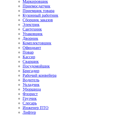
Маркировщик
Приемосдатчик
Приемщик товара
Кухонный работник
Сборщик заказов
Электрик
Сантехник
Упаковщик
Дворник
Комплектовщик
Официант
Повар
Кассир
Сварщик
Посудомойщик
Бригадир
Рабочий конвейера
Водитель
Укладчик
Уборщица
Флорист
Грузчик
Слесарь
Инженер ПТО
Лифтер