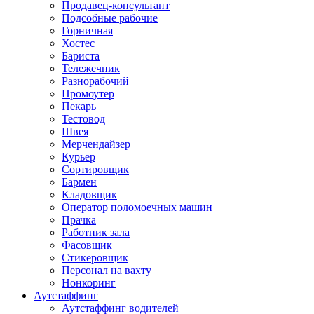
Продавец-консультант
Подсобные рабочие
Горничная
Хостес
Бариста
Тележечник
Разнорабочий
Промоутер
Пекарь
Тестовод
Швея
Мерчендайзер
Курьер
Сортировщик
Бармен
Кладовщик
Оператор поломоечных машин
Прачка
Работник зала
Фасовщик
Стикеровщик
Персонал на вахту
Нонкоринг
Аутстаффинг
Аутстаффинг водителей