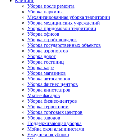
Клининг
Уборка после ремонта
Уборка паркинга
Механизированная уборка территории
Уборка медицинских учреждений
Уборка придомовой территории
Уборка офисов
Уборка стройплощадок
Уборка государственных объектов
Уборка аэропортов
Уборка дорог
Уборка гостиниц
Уборка кафе
Уборка магазинов
Уборка автосалонов
Уборка фитнес-центров
Уборка кинотеатров
Мытье фасадов
Уборка бизнес-центров
Уборка территории
Уборка торговых центров
Уборка заводов
Поддерживающая уборка
Мойка окон альпинистами
Ежедневная уборка